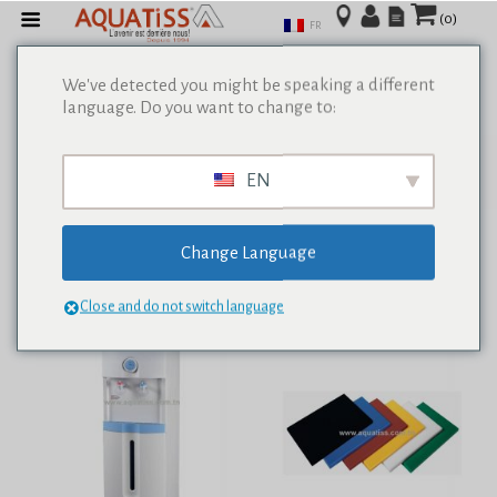
(0)
FR
We've detected you might be speaking a different
language. Do you want to change to:
Afficher tous les résultats de 0
EN
Change Language
Close and do not switch language