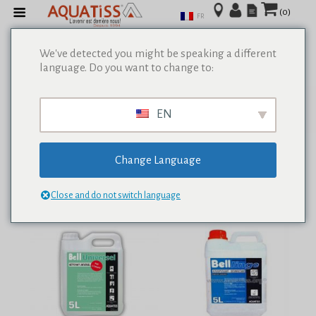
(0)
FR
We've detected you might be speaking a different
language. Do you want to change to:
Afficher tous les résultats de 0
EN
Change Language
Close and do not switch language