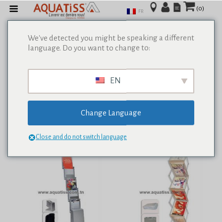
(0)
FR
We've detected you might be speaking a different
language. Do you want to change to:
Afficher tous les résultats de 0
EN
Change Language
Close and do not switch language