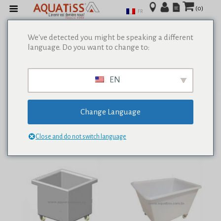
(0)
FR
We've detected you might be speaking a different
language. Do you want to change to:
Afficher tous les résultats de 0
EN
Change Language
Close and do not switch language