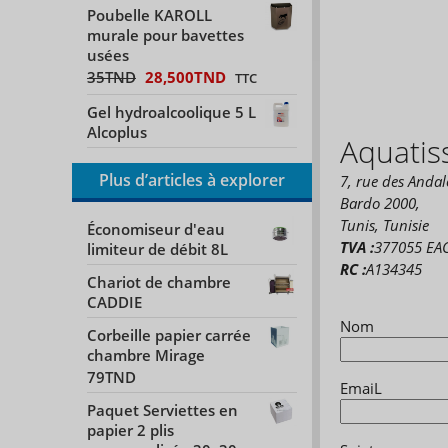
Poubelle KAROLL
murale pour bavettes
usées
35
TND
28,500
TND
TTC
Gel hydroalcoolique 5 L
Alcoplus
Aquatis
Plus d’articles à explorer
7, rue des Andal
Bardo 2000,
Tunis, Tunisie
Économiseur d'eau
TVA :
377055 EA
limiteur de débit 8L
RC :
A134345
Chariot de chambre
CADDIE
Nom
Corbeille papier carrée
chambre Mirage
79
TND
EmaiL
Paquet Serviettes en
papier 2 plis