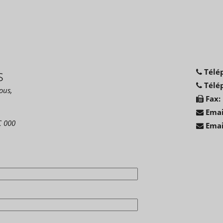
s
Télé
Télép
ous,
Fax:
Email
C 000
Emai