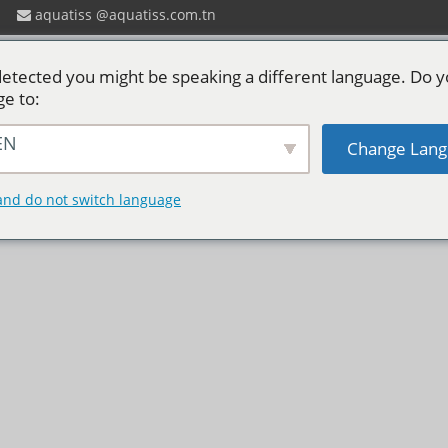
aquatiss
aquatiss.com.tn
etected you might be speaking a different language. Do 
ge to:
EN
Change Lang
 ?
Catalogues aquatiss
Services
P
ct
and do not switch language