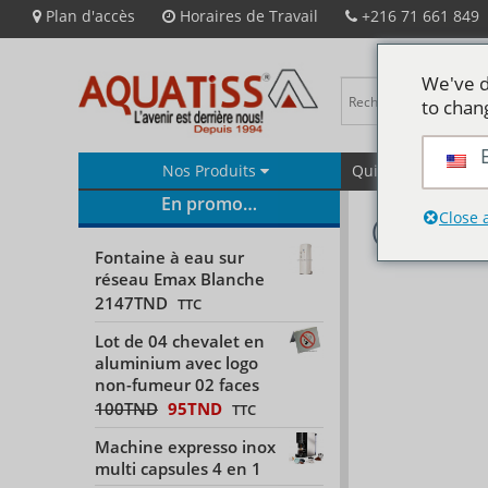
Plan d'accès
Horaires de Travail
+216 71 661 849
We've d
to chan
Nos Produits
Qui Sommes-Nous
En promo…
Conta
Close 
Fontaine à eau sur
réseau Emax Blanche
2147
TND
TTC
Lot de 04 chevalet en
aluminium avec logo
non-fumeur 02 faces
100
TND
95
TND
TTC
Machine expresso inox
multi capsules 4 en 1