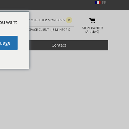
FR
CONSULTER MON DEVIS
0
you want
MON PANIER
ESPACE CLIENT : JE M’INSCRIS
(Article 0)
uage
romotion
Contact