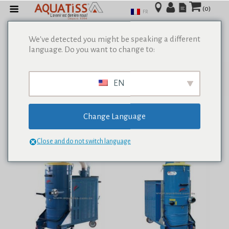
(0)
FR
We've detected you might be speaking a different
language. Do you want to change to:
Afficher tous les résultats de 0
EN
Change Language
Close and do not switch language