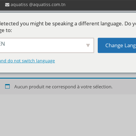
aquatiss
aquatiss.com.tn
etected you might be speaking a different language. Do 
ge to:
EN
Change Lang
 ?
Catalogues aquatiss
Services
P
Lit Simple
and do not switch language
Aucun produit ne correspond à votre sélection.