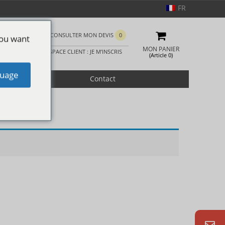
FR
CONSULTER MON DEVIS
0
you want
MON PANIER
ESPACE CLIENT : JE M’INSCRIS
(Article 0)
uage
romotion
Contact