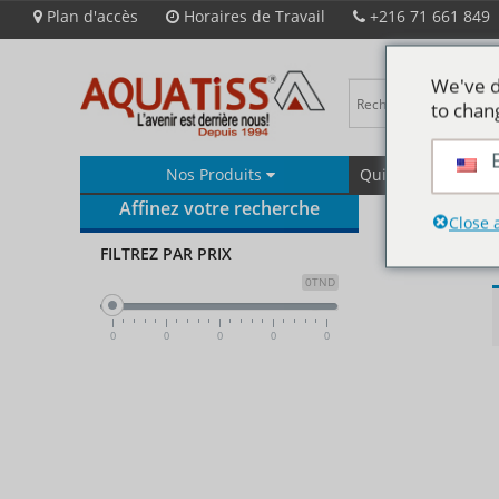
Plan d'accès
Horaires de Travail
+216 71 661 849
We've d
to chan
Nos Produits
Qui Sommes-Nous
Affinez votre recherche
Close 
FILTREZ PAR PRIX
0TND
0
0
0
0
0