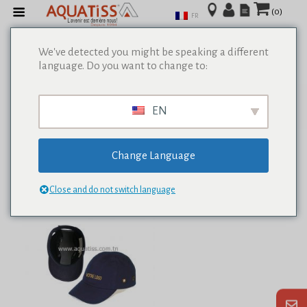
(0)
FR
We've detected you might be speaking a different
language. Do you want to change to:
Afficher tous les résultats de 0
EN
Change Language
Close and do not switch language