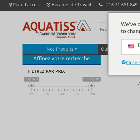
Plan d'accès
Horaires de Travail
+216 71 661 849
We've d
to chan
Nos Produits
Qui Sommes-Nous
Affinez votre recherche
Close 
FILTREZ PAR PRIX
920TND
1 491TND
920
1 063
1 206
1 348
1 491