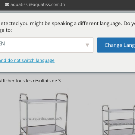
aquatiss
aquatiss.com.tn
etected you might be speaking a different language. Do 
ge to:
EN
Change Lang
 ?
Catalogues aquatiss
Services
P
Stérilisation-Bloc opératoi
and do not switch language
Afficher tous les résultats de 3