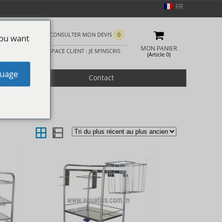
FR
CONSULTER MON DEVIS
0
you want
MON PANIER
ESPACE CLIENT : JE M’INSCRIS
(Article 0)
uage
romotion
Contact
re