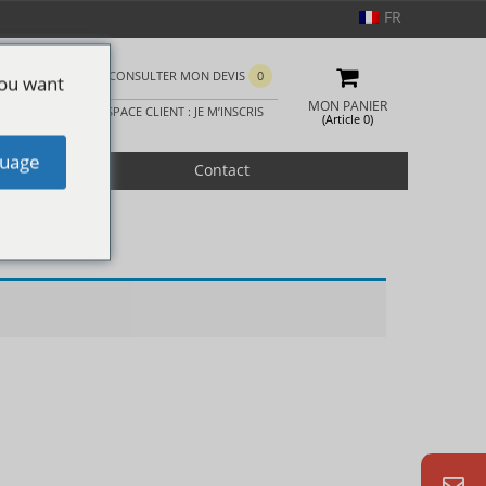
FR
CONSULTER MON DEVIS
0
you want
MON PANIER
ESPACE CLIENT : JE M’INSCRIS
(Article 0)
uage
romotion
Contact