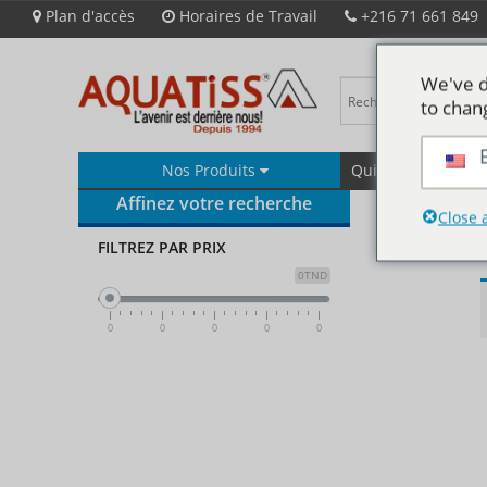
Plan d'accès
Horaires de Travail
+216 71 661 849
We've d
to chan
Nos Produits
Qui Sommes-Nous
Affinez votre recherche
Close 
FILTREZ PAR PRIX
0TND
0
0
0
0
0