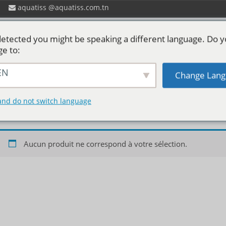
aquatiss
aquatiss.com.tn
etected you might be speaking a different language. Do 
ge to:
EN
Change Lang
 ?
Catalogues aquatiss
Services
P
Restauration
and do not switch language
Aucun produit ne correspond à votre sélection.