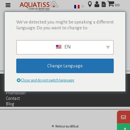
(0)
FR
We've detected you might be speaking a different
language. Do you want to change to:
EN
Change Language
Qui Sommes-Nous?
Close and do not switch language
Catalogues
Services
Promotion
Contact
Blog
Retour au début