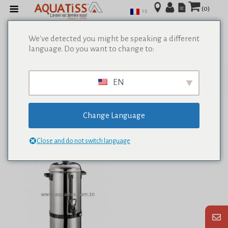
(0)
FR
We've detected you might be speaking a different
language. Do you want to change to:
Afficher tous les résultats de 0
EN
Change Language
Close and do not switch language