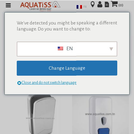
(0)
FR
We've detected you might be speaking a different
language. Do you want to change to:
Afficher tous les résultats de 0
EN
Change Language
Close and do not switch language