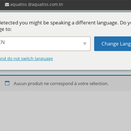
aquatiss
aquatiss.com.tn
etected you might be speaking a different language. Do 
ge to:
EN
Change Lang
 ?
Catalogues aquatiss
Services
P
Cafétiéres
and do not switch language
Aucun produit ne correspond à votre sélection.