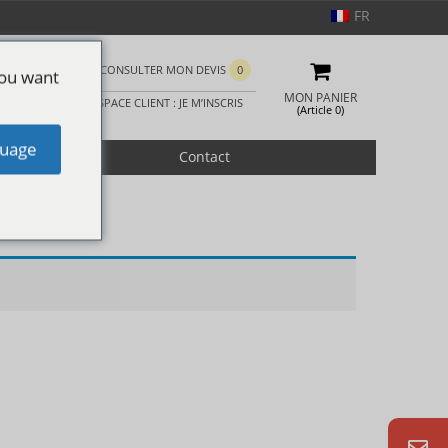
FR
CONSULTER MON DEVIS
0
you want
MON PANIER
ESPACE CLIENT : JE M’INSCRIS
(Article 0)
uage
romotion
Contact