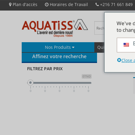
Plan d'accès
Horaires de Travail
+216 71 661 849
We've d
to chan
Nos Produits
Qui Sommes-Nous
Affinez votre recherche
Close 
FILTREZ PAR PRIX
0TND
0
0
0
0
0