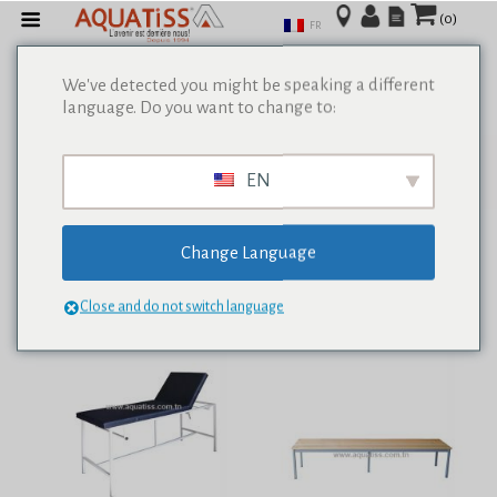
(0)
FR
We've detected you might be speaking a different
language. Do you want to change to:
Afficher tous les résultats de 0
EN
Change Language
Close and do not switch language