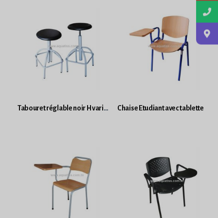
Tabouret réglable noir H variable Cologne à vis
Chaise Etudiant avec tablette