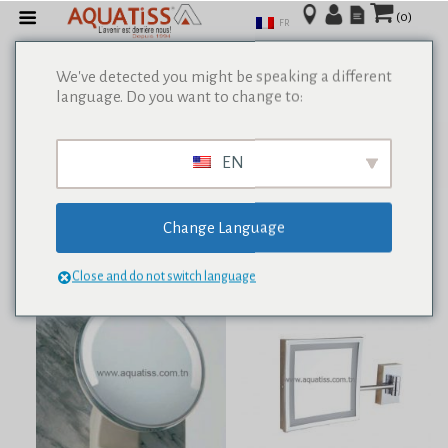
(0)
FR
We've detected you might be speaking a different
language. Do you want to change to:
Afficher tous les résultats de 0
EN
Change Language
Close and do not switch language