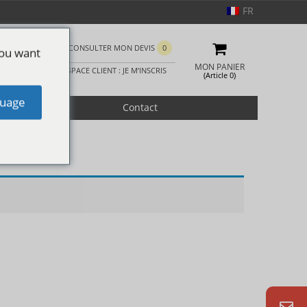
FR
CONSULTER MON DEVIS
0
you want
MON PANIER
ESPACE CLIENT : JE M’INSCRIS
(Article 0)
uage
romotion
Contact