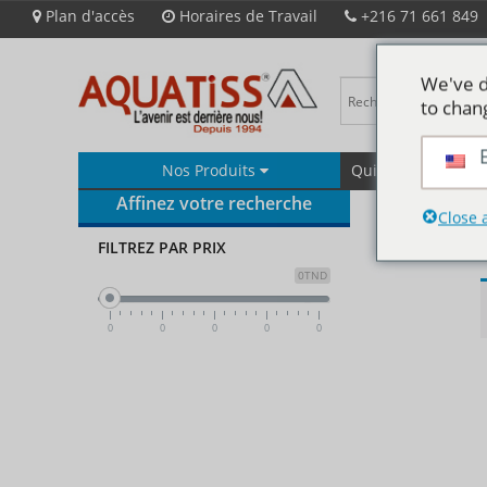
Plan d'accès
Horaires de Travail
+216 71 661 849
We've d
to chan
Nos Produits
Qui Sommes-Nous
Affinez votre recherche
Close 
FILTREZ PAR PRIX
0TND
0
0
0
0
0