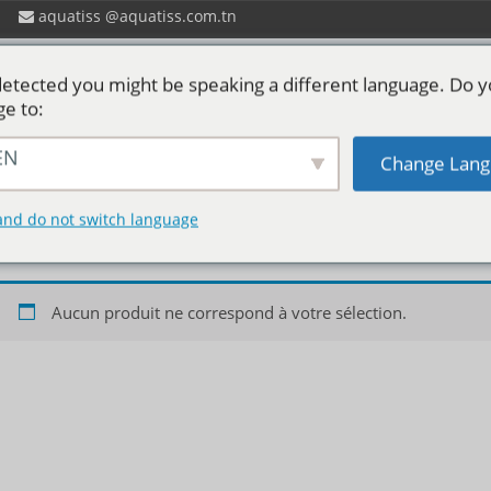
aquatiss
aquatiss.com.tn
etected you might be speaking a different language. Do 
ge to:
EN
Change Lang
 ?
Catalogues aquatiss
Services
P
Balayage sur sols secs
and do not switch language
Aucun produit ne correspond à votre sélection.