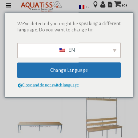
(0)
FR
We've detected you might be speaking a different
language. Do you want to change to:
Afficher tous les résultats de 0
EN
Change Language
Close and do not switch language