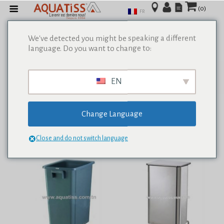
(0)
FR
We've detected you might be speaking a different
language. Do you want to change to:
Afficher tous les résultats de 0
EN
Change Language
Close and do not switch language