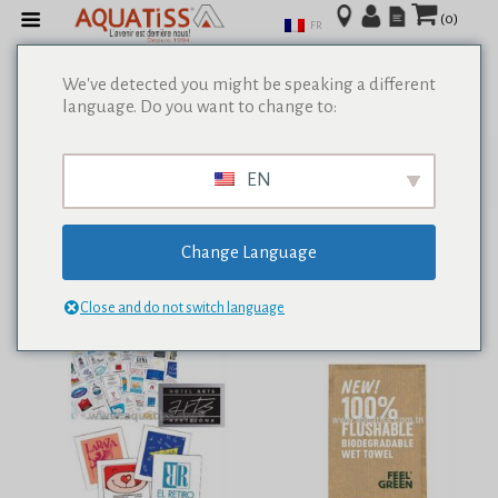
(0)
FR
We've detected you might be speaking a different
language. Do you want to change to:
Afficher tous les résultats de 0
EN
Change Language
Close and do not switch language