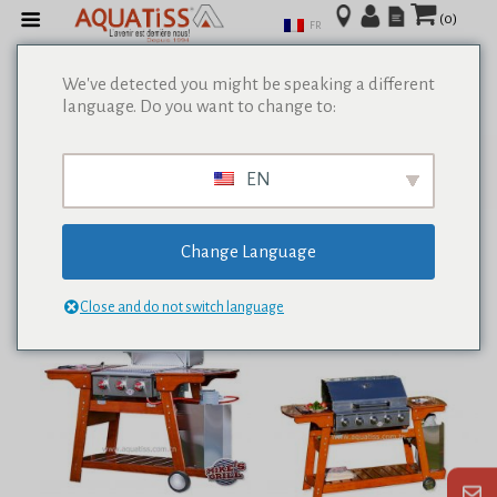
(0)
FR
We've detected you might be speaking a different
language. Do you want to change to:
Afficher tous les résultats de 0
EN
Change Language
Close and do not switch language