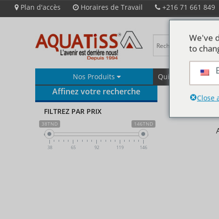
Plan d'accès
Horaires de Travail
+216 71 661 849
We've d
to chan
Nos Produits
Qui Sommes-Nous
Affinez votre recherche
Close 
FILTREZ PAR PRIX
38TND
146TND
38
65
92
119
146