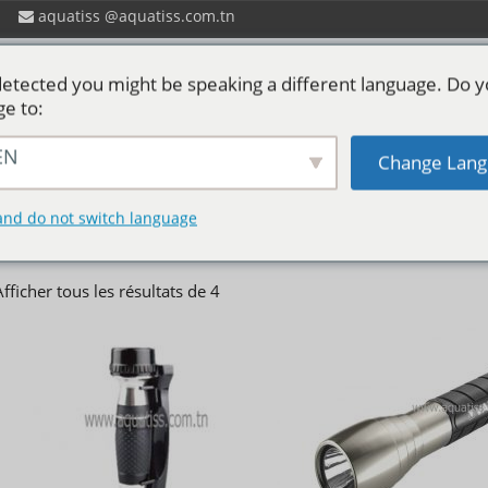
aquatiss
aquatiss.com.tn
etected you might be speaking a different language. Do 
ge to:
EN
Change Lang
 ?
Catalogues aquatiss
Services
P
Torches
and do not switch language
Afficher tous les résultats de 4