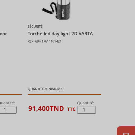
SÉCURITÉ
oor
Torche led day light 2D VARTA
REF: 694.17611101421
QUANTITÉ MINIMUM : 1
uantité:
Quantité:
91,400
TND
C
TTC