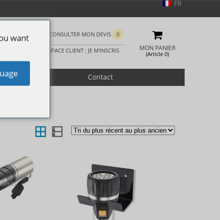
FR
CONSULTER MON DEVIS
0
you want
MON PANIER
ESPACE CLIENT : JE M’INSCRIS
(Article 0)
uage
romotion
Contact