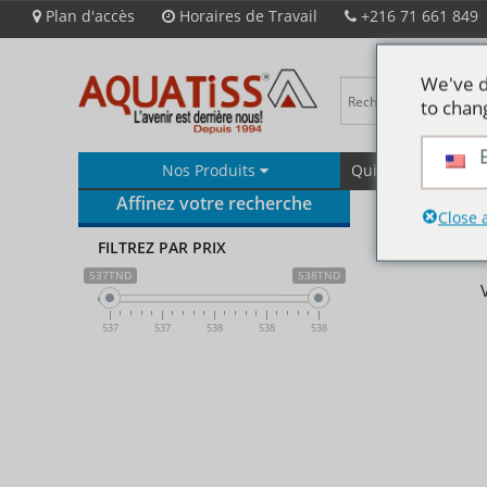
Plan d'accès
Horaires de Travail
+216 71 661 849
We've d
to chan
Nos Produits
Qui Sommes-Nous
Affinez votre recherche
Close 
FILTREZ PAR PRIX
537TND
538TND
537
537
538
538
538