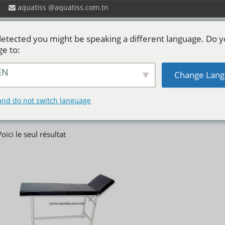
aquatiss
aquatiss.com.tn
etected you might be speaking a different language. Do 
ge to:
EN
Change Lang
 ?
Catalogues aquatiss
Services
P
Table d'examen
and do not switch language
Voici le seul résultat