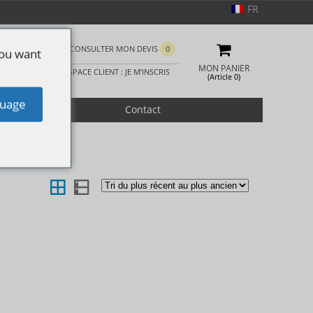
FR
CONSULTER MON DEVIS
0
you want
MON PANIER
ESPACE CLIENT : JE M’INSCRIS
(Article 0)
uage
romotion
Contact