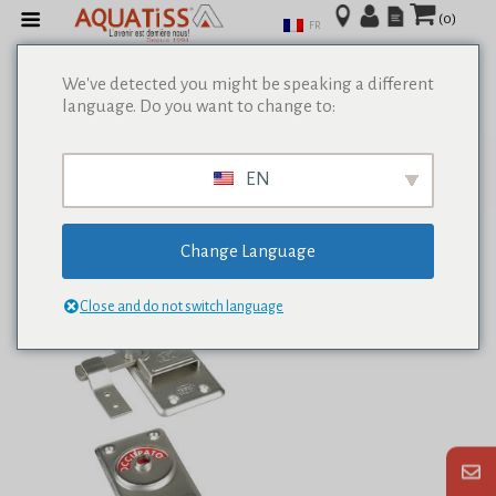
(0)
FR
We've detected you might be speaking a different
language. Do you want to change to:
Afficher tous les résultats de 0
EN
Change Language
Close and do not switch language