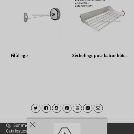
Fil à linge
Sèche linge pour balcon hôtel rabattable en aluminium 10 ans garantie
Qui Sommes-Nous?
Catalogues