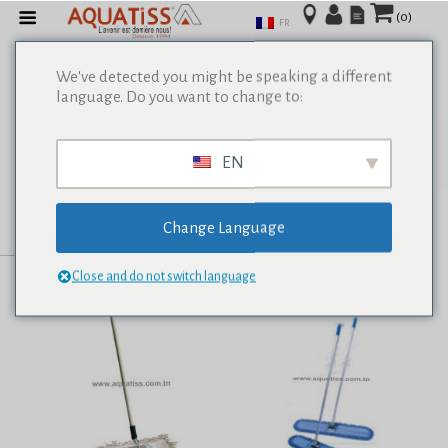
(0)
FR
We've detected you might be speaking a different
language. Do you want to change to:
Afficher tous les résultats de 0
EN
Change Language
Close and do not switch language