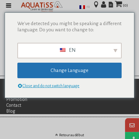
(0)
FR
We've detected you might be speaking a different
language. Do you want to change to:
EN
Change Language
Qui Sommes-Nous?
Close and do not switch language
Catalogues
Services
Promotion
Contact
Blog
Retour au début