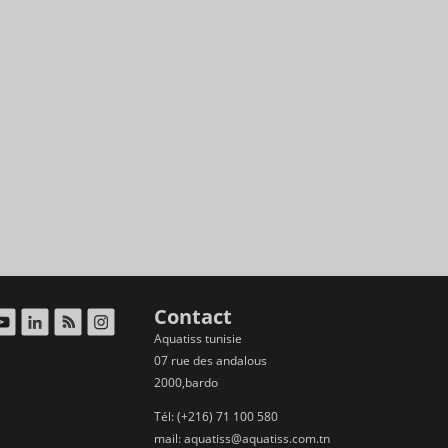
Contact
Aquatiss tunisie
07 rue des andalous
2000,bardo
Tél: (+216) 71 100 580
mail:
aquatiss@aquatiss.com.tn