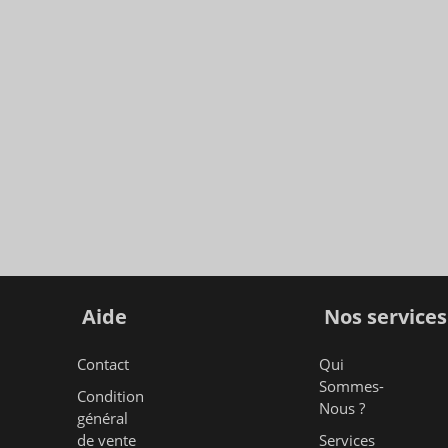
Aide
Nos services
Contact
Qui
Sommes-
Condition
Nous ?
général
de vente
Services