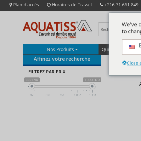
Plan d'accès
Horaires de Travail
+216 71 661 849
We've d
to chan
Nos Produits
Qui Sommes-Nous
Affinez votre recherche
Close 
FILTREZ PAR PRIX
369TND
1 333TND
369
610
851
1 092
1 333