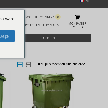
FR
CONSULTER MON DEVIS
0
you want
MON PANIER
ESPACE CLIENT : JE M’INSCRIS
(Article 0)
uage
romotion
Contact