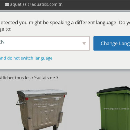
aquatiss
aquatiss.com.tn
etected you might be speaking a different language. Do 
ge to:
EN
Change Lang
 ?
Catalogues aquatiss
Services
P
Conteneur à pédale
and do not switch language
Afficher tous les résultats de 7