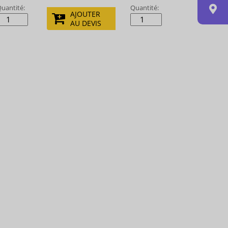
uantité:
Quantité:
AJOUTER
AU DEVIS