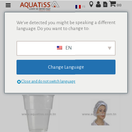
(0)
FR
We've detected you might be speaking a different
language. Do you want to change to:
Afficher tous les résultats de 0
EN
Change Language
Close and do not switch language