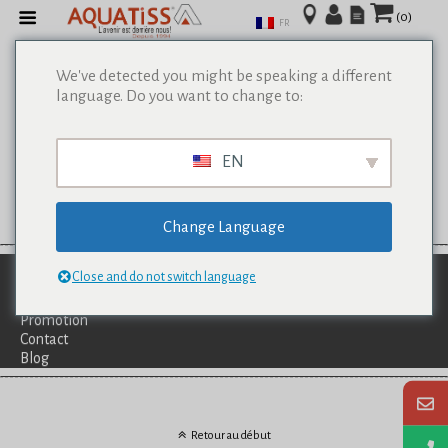
(0)
FR
We've detected you might be speaking a different
language. Do you want to change to:
EN
Change Language
Qui Sommes-Nous?
Close and do not switch language
Catalogues
Services
Promotion
Contact
Blog
Retour au début