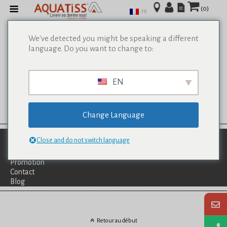
(0)
FR
We've detected you might be speaking a different
language. Do you want to change to:
EN
Change Language
Qui Sommes-Nous?
Close and do not switch language
Catalogues
Services
Promotion
Contact
Blog
Retour au début