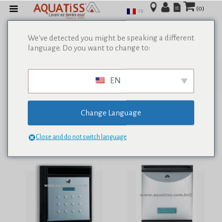
(0)
FR
We've detected you might be speaking a different
language. Do you want to change to:
Afficher tous les résultats de 0
EN
Change Language
Close and do not switch language