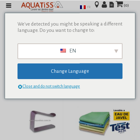
(0)
FR
We've detected you might be speaking a different
language. Do you want to change to:
Afficher tous les résultats de 0
EN
Change Language
Close and do not switch language