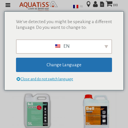
(0)
FR
We've detected you might be speaking a different
language. Do you want to change to:
Afficher tous les résultats de 0
EN
Change Language
Close and do not switch language