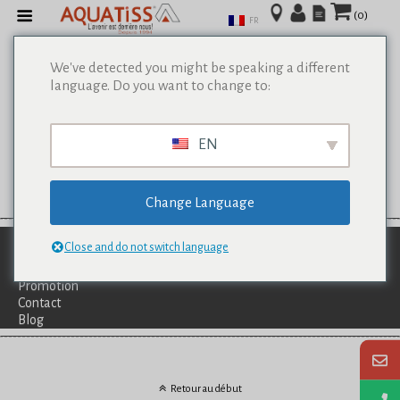
(0)
FR
We've detected you might be speaking a different
language. Do you want to change to:
EN
Change Language
Qui Sommes-Nous?
Close and do not switch language
Catalogues
Services
Promotion
Contact
Blog
Retour au début