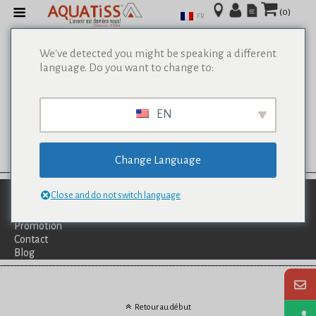
(0)
FR
We've detected you might be speaking a different
language. Do you want to change to:
EN
Change Language
Qui Sommes-Nous?
Close and do not switch language
Catalogues
Services
Promotion
Contact
Blog
Retour au début