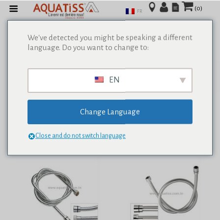
(0)
FR
We've detected you might be speaking a different
language. Do you want to change to:
Afficher tous les résultats de 0
EN
Change Language
Close and do not switch language