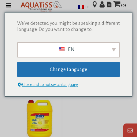
(0)
FR
We've detected you might be speaking a different
language. Do you want to change to:
Afficher tous les résultats de 0
EN
Change Language
Close and do not switch language