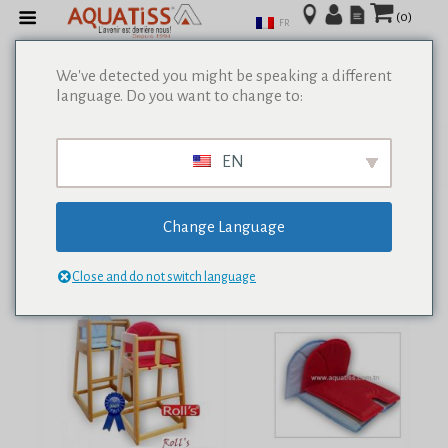
(0)
FR
We've detected you might be speaking a different
language. Do you want to change to:
Afficher tous les résultats de 0
EN
Change Language
Close and do not switch language