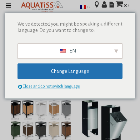
(0)
FR
We've detected you might be speaking a different
language. Do you want to change to:
Afficher tous les résultats de 0
EN
Change Language
Close and do not switch language