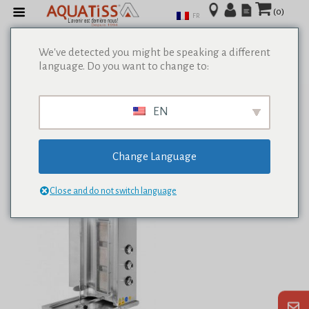
(0)
FR
We've detected you might be speaking a different
language. Do you want to change to:
Afficher tous les résultats de 0
EN
Change Language
Close and do not switch language