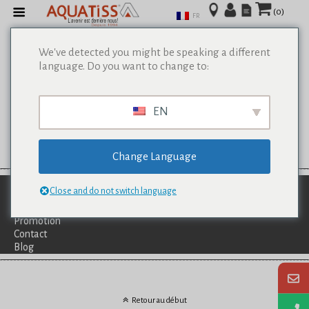
(0)
FR
We've detected you might be speaking a different
language. Do you want to change to:
EN
Change Language
Qui Sommes-Nous?
Close and do not switch language
Catalogues
Services
Promotion
Contact
Blog
Retour au début