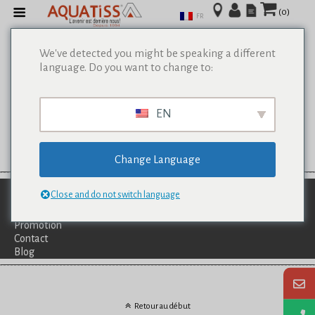
(0)
FR
We've detected you might be speaking a different
language. Do you want to change to:
EN
Change Language
Qui Sommes-Nous?
Close and do not switch language
Catalogues
Services
Promotion
Contact
Blog
Retour au début