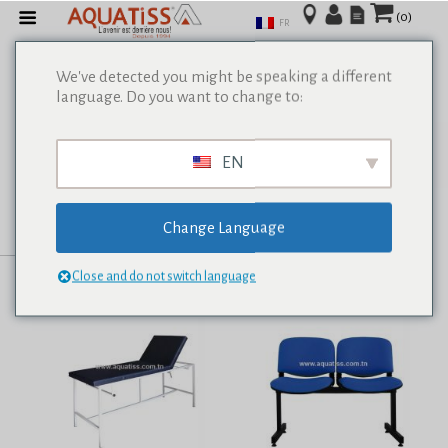
(0)
FR
We've detected you might be speaking a different
language. Do you want to change to:
Afficher tous les résultats de 0
EN
Change Language
Close and do not switch language