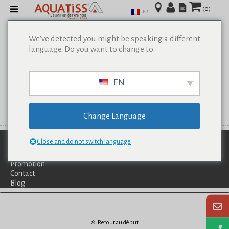
(0)
FR
We've detected you might be speaking a different
language. Do you want to change to:
EN
Change Language
Qui Sommes-Nous?
Close and do not switch language
Catalogues
Services
Promotion
Contact
Blog
Retour au début