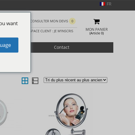
FR
CONSULTER MON DEVIS
0
you want
MON PANIER
ESPACE CLIENT : JE M’INSCRIS
(Article 0)
uage
romotion
Contact