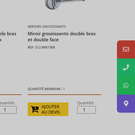
MIROIRS GROSSISSANTS
ble bras
Miroir grossissante double bras
x
et double face
REF: 512.MIR1308
QUANTITÉ MINIMUM : 1
uantité:
Quantité:
AJOUTER
AU DEVIS