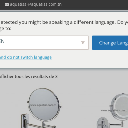
aquatiss
aquatiss.com.tn
etected you might be speaking a different language. Do 
ge to:
EN
Change Lang
 ?
Catalogues aquatiss
Services
P
Miroirs Grossissants
and do not switch language
Afficher tous les résultats de 3