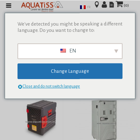
(0)
FR
We've detected you might be speaking a different
language. Do you want to change to:
Afficher tous les résultats de 0
EN
Change Language
Close and do not switch language