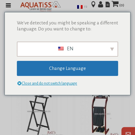
(0)
FR
We've detected you might be speaking a different
language. Do you want to change to:
Afficher tous les résultats de 0
EN
Change Language
Close and do not switch language