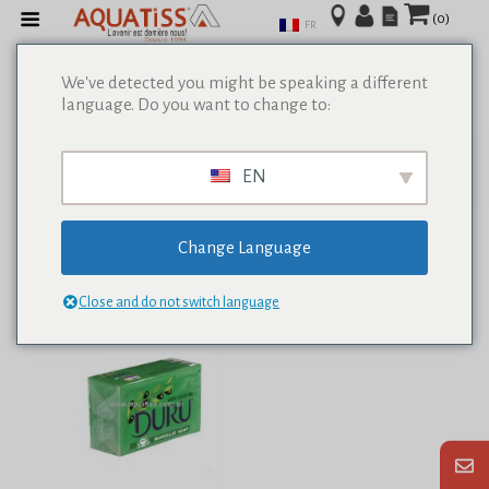
(0)
FR
We've detected you might be speaking a different
language. Do you want to change to:
Afficher tous les résultats de 0
EN
Change Language
Close and do not switch language