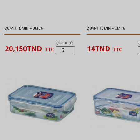
QUANTITÉ MINIMUM : 6
QUANTITÉ MINIMUM : 6
Quantité:
Q
20,150
TND
14
TND
TTC
TTC