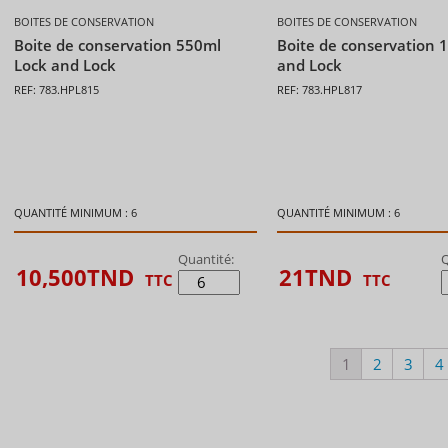
BOITES DE CONSERVATION
BOITES DE CONSERVATION
Boite de conservation 550ml
Boite de conservation 
Lock and Lock
and Lock
REF: 783.HPL815
REF: 783.HPL817
QUANTITÉ MINIMUM : 6
QUANTITÉ MINIMUM : 6
Quantité:
Q
10,500
TND
21
TND
TTC
TTC
1
2
3
4