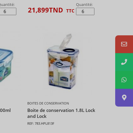
uantité:
Quantité:
21,899
TND
TTC
BOITES DE CONSERVATION
600ml
Boite de conservation 1.8L Lock
and Lock
REF: 783.HPL813F