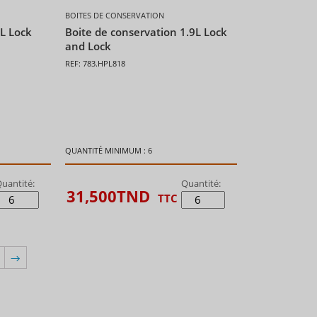
BOITES DE CONSERVATION
1L Lock
Boite de conservation 1.9L Lock
and Lock
REF: 783.HPL818
QUANTITÉ MINIMUM : 6
uantité:
Quantité:
31,500
TND
TTC
→