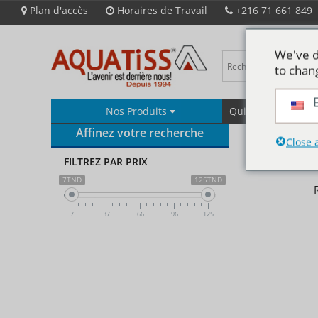
Plan d'accès
Horaires de Travail
+216 71 661 849
We've d
to chan
Nos Produits
Qui Sommes-Nous
Affinez votre recherche
Close 
FILTREZ PAR PRIX
7TND
125TND
7
37
66
96
125