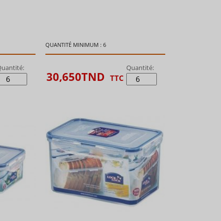
QUANTITÉ MINIMUM : 6
uantité:
Quantité:
30,650
TND
TTC