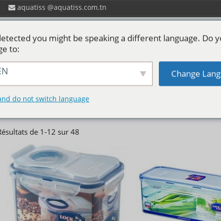
aquatiss
aquatiss.com.tn
etected you might be speaking a different language. Do 
ge to:
EN
Change Lang
 ?
Catalogues aquatiss
Services
P
lock&lock
and do not switch language
Résultats de 1-12 sur 48