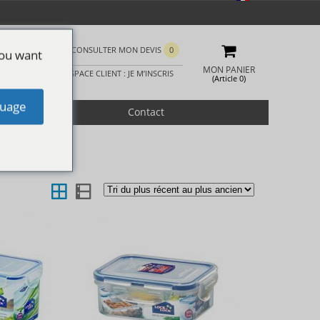
CONSULTER MON DEVIS
0
you want
MON PANIER
ESPACE CLIENT : JE M’INSCRIS
(Article 0)
uage
romotion
Contact