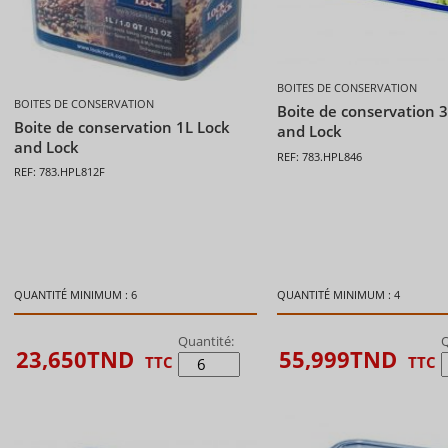
BOITES DE CONSERVATION
BOITES DE CONSERVATION
Boite de conservation 3
Boite de conservation 1L Lock
and Lock
and Lock
REF: 783.HPL846
REF: 783.HPL812F
QUANTITÉ MINIMUM : 6
QUANTITÉ MINIMUM : 4
Quantité:
Q
23,650
TND
55,999
TND
TTC
TTC